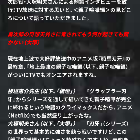
次郎役・大塚明夫さんによる鼎談インタビューを敢
行！TV放送に対する思いと、＜親子喧嘩編＞の見どこ
ろについて語っていただきました。
勇次郎の奇想天外さに毒されてもう何が起きても驚
かない（大塚）
――現在地上波で大好評放送中のアニメ版『範馬刃牙』の
最終章、「地上最強の親子喧嘩編（以下、親子喧嘩編）」
がついにTVでもオンエアされますね。
板垣恵介先生（以下、「板垣」）
『グラップラー刃
牙』からシリーズを通して描いてきた親子喧嘩が完全
に終わるという物語のクライマックスだから、アニメ
（Netflix）でも当然盛り上がったな。
大塚明夫さん（以下、「大塚」）
「刃牙」（シリーズ）
の世界って基本的に強さを競う戦いですけど、この
「親子喧嘩編」はちょっと特殊なんですよね。表向き