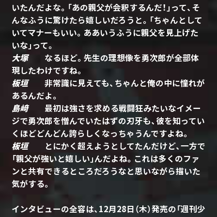
いたんだよな。「あの親父が会釈するんだ！」って、そ
んなふうに驚けたら嬉しいだろうと。「ちゃんとして
いてマナーもいい。ああいうふうに親父を見上げた
いな」って。
大塚
なるほど。先生の理想像を勇次郎が全部体
現したわけですね。
板垣
非常識に見えても、ちゃんと俺の中に憧れが
あるんだよ。
島﨑
最初は強さを求める戦闘狂みたいなイメー
ジで勇次郎を憎んでいたはずの刃牙も、彼を知ってい
くほどどんどん誇らしくなっちゃうんですよね。
板垣
とにかく超えようとしてたんだけど、一方で
「親父が強いと嬉しい」んだよね。これは多くのファ
ンと共有できるところだろうなと思いながら描いた
気がする。
インタビューの全容は、12月28日（木）発売の「週刊少