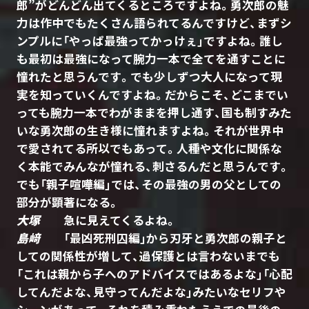
郎”がどんどん出てくるところですよね。勇次郎の魅
力は作中でもたくさん語られてるんですけど、まずシ
ンプルに「やっぱ最強ってかっけぇ」ですよね。誰し
も最初は最強になって腕力一本で全てを通すことに
憧れたと思うんです。でも少しずつ大人になって現
実を知っていくんですよね。だからこそ、どこまでい
っても腕力一本でわがままを押し通す、国も制すみた
いな勇次郎の生き様に憧れますよね。それが世界中
で愛されてる所以でもあって。人種や文化に関係な
く本能でみんなが憧れる、刺さるんだと思うんです。
でも「親子喧嘩編」では、その最強の男の父としての
部分が顕著になる。
大塚
急に見えてくるよね。
島﨑
「最凶死刑囚編」から刃牙と勇次郎の親子と
しての関係性が増して、過保護とは言わないまでも
「これは親から子へのアドバイスではあるよな」「心配
してんだよな、見守ってんだよな」みたいなセリフや