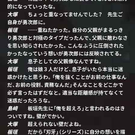
的になっていったな。
大塚
ちょっと重なってませんでした？ 先生ご
自身が勇次郎に。
板垣
……重ねたかった。自分の父親がまるっき
り勇次郎と対極のタイプだったんで、父親に敵わなさ
を思い知らされたかった。こんなふうに圧倒された
かったなっていう想いが勇次郎には反映されてる。
大塚
息子としての父親像なんですね。
板垣
俺は娘３人だけど、息子がいたら本当に迷
惑かけたと思うわ。「俺を抜くことがお前の仕事なん
だ、お前の役割、責務なんだ」そんなことをどこかで
必ず言ったはずだなと。適当な距離感が持てなくて
迷惑だったろうな。
島﨑
板垣先生に「俺を超えろ」と言われるのはき
ついですね。壁がでかい。
大塚
超えられない壁だよね。
板垣
だから「刃牙」（シリーズ）に自分の想いを描