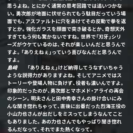
思うよね。とにかく通常の思考回路では追いつかな
い。勇次郎が地面に伏せられてもう駄目だっていう場
面でも、アスファルトに穴をあけてその反動で拳を返
すとか。強化ガラスを顔面で突き破るとか、奇想天外
すぎてもう何も驚かないですね。世界で「刃牙」シリ
ーズがウケているのは、それが楽しいんだと思うんで
すよ。「ありえねぇ」っていう喜びなんだと思うんで
すよ。
島﨑
「ありえねぇ」けど納得してうなずいちゃう
ような説得力がありますよね。そしてアニメではス
トーリーや登場人物に負けず、役者も濃いんですよ。
印象的だったのが、勇次郎とマホメド・アライの再会
のシーン。明夫さんと田中秀幸さんの掛け合いにみ
んな聞き惚れちゃって、直後に出番だった烈海王役の
小山力也さんが出だしをミスってしまうなんてこと
もありました。あの力也さんでもやっぱり聞き惚れ
るんだなって、それでまた熱くなって。