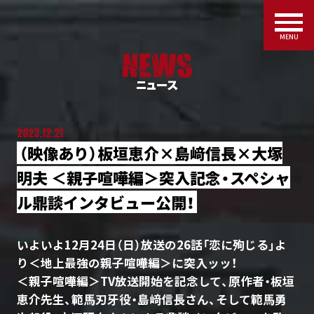
MENU
2023.12.21
（映像あり）板垣恵介×島﨑信長×大塚
明夫 ＜親子喧嘩編＞突入記念・スペシャ
ル鼎談インタビュー公開！
いよいよ12月24日（日）放送の26話「恋に殉じる」よ
り＜地上最強の親子喧嘩編＞に突入ッッ！
＜親子喧嘩編＞TV放送開始を記念して、原作者・板垣
恵介先生、範馬刃牙役・島﨑信長さん、そして範馬勇