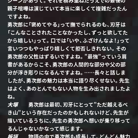
シーンがあって。それを積み重ねたうえでの最後の
親子喧嘩は演じていて本当に楽しくて複雑だったん
ですよね。
勇次郎に「褒めてやる」って撫でられるのも、刃牙は
「こんなことされたことなかったし、ずっと欲してた
から嬉しい」って。口では「いや、ふざけんなよ！」って
言いつつもやっぱり嬉しくて拒否しきれない。その
勇次郎の父性はずるいですよね。”最強”っていう肩
書があるからこそ、勇次郎の人間的な部分や父の部
分が浮き彫りになるんですよね。……長々と話しま
したが、勇次郎の魅力は本当に語り尽くせない。先生
はよく、あのとんでもない人物を生み出されましたよ
ね。
大塚
勇次郎は最初、刃牙にとって”ただ越えるべ
き山”という存在だったのかもしれないけど、先生が
描いているうちに、先生の勇次郎へ想いが乗り移って
るんじゃないかなって感じます。
板垣
物語の中で勇次郎も成長して、どんどん魅力