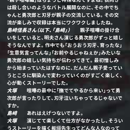
は殺し合いのようなバトル展開なのに、その中でち
ゃんと勇次郎と刃牙が親子の交流している。その交
流が楽しみで収録は本当にワクワクしましたね。
島﨑信長さん（以下、「島﨑」）
親子喧嘩の掛け合
いをしていると、明夫さん演じる勇次郎がずっと嬉し
そうなんですよ。作中でも「おうおう刃牙、育ったな」
「生意気言ってんな」「お前やるじゃねぇか」みたいな
勇次郎の嬉しい気持ちが伝わってきて。最初憎しみ
から始まっていたはずなのに、だんだん親子愛ってい
うところに馴染んで変わっていくのがすごく楽しく、
心が動くストーリーでした。
大塚
喧嘩の最中に「撫でてやるから来い」って勇
次郎が言ったりして、刃牙泣いちゃってるじゃないで
すか。
島﨑
あれはえげつないですよ。
大塚
演じてて楽しくて仕方がなかったし、そうい
うストーリーを描く板垣先生ってどんな人なのって