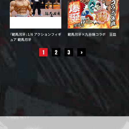
『範馬刃牙』1/6 アクションフィギ
範馬刃牙×九谷焼コラボ 豆皿
ュア 範馬刃牙
1
2
3
>