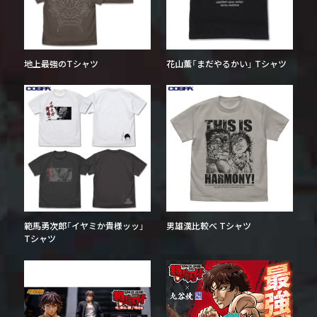
地上最強のTシャツ
花山薫「まだやるかい」 Tシャツ
範馬勇次郎「イヤミか貴様ッッ」
男雄漢比較べ Tシャツ
Tシャツ