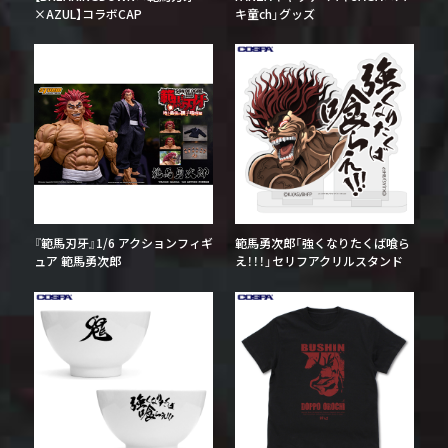
×AZUL】コラボCAP
キ童ch」グッズ
『範馬刃牙』1/6 アクションフィギ
範馬勇次郎「強くなりたくば喰ら
ュア 範馬勇次郎
え！！！」セリフアクリルスタンド