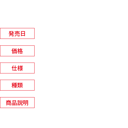
アクリルスマホグリップ
2026年7月予定
発売日
¥1600+税
価格
W71×H83mm以内
仕様
全2種
種類
アクリル製のスマホグリップが登場
商品説明
ッ！ 裏面の粘着テープをスマホケース
に貼り付けて使用いただけます。