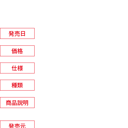
蛍光アクリルキーホルダー
2026年7月予定
発売日
¥1600+税
価格
W114×H80mm以内
仕様
全7種
種類
蛍光アクリルを使用したキーホルダ
商品説明
ーが登場ッ！
清水産業株式会社
発売元