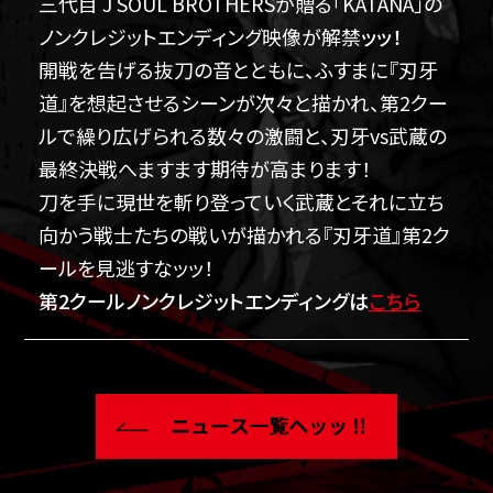
三代目 J SOUL BROTHERSが贈る「KATANA」の
ノンクレジットエンディング映像が解禁
ッッ！
開戦を告げる抜刀の音とともに、ふすまに『刃牙
道』を想起させるシーンが次々と描かれ、
第2クー
ル
で繰り広げられる数々の激闘と、刃牙vs武蔵の
最終決戦へますます期待が高まります！
刀を手に現世を斬り登っていく武蔵とそれに立ち
向かう戦士たちの戦いが描かれる『刃牙道』
第2ク
ール
を見逃すなッッ！
第2クールノンクレジットエンディングは
こちら