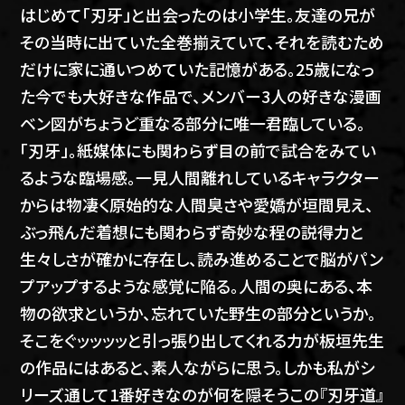
はじめて「刃牙」と出会ったのは小学生。友達の兄が
その当時に出ていた全巻揃えていて、それを読むため
だけに家に通いつめていた記憶がある。25歳になっ
た今でも大好きな作品で、メンバー3人の好きな漫画
ベン図がちょうど重なる部分に唯一君臨している。
「刃牙」。紙媒体にも関わらず目の前で試合をみてい
るような臨場感。一見人間離れしているキャラクター
からは物凄く原始的な人間臭さや愛嬌が垣間見え、
ぶっ飛んだ着想にも関わらず奇妙な程の説得力と
生々しさが確かに存在し、読み進めることで脳がパン
プアップするような感覚に陥る。人間の奥にある、本
物の欲求というか、忘れていた野生の部分というか。
そこをぐッッッッと引っ張り出してくれる力が板垣先生
の作品にはあると、素人ながらに思う。しかも私がシ
リーズ通して1番好きなのが何を隠そうこの『刃牙道』