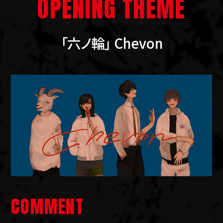
OPENING THEME
「六ノ輪」 Chevon
COMMENT